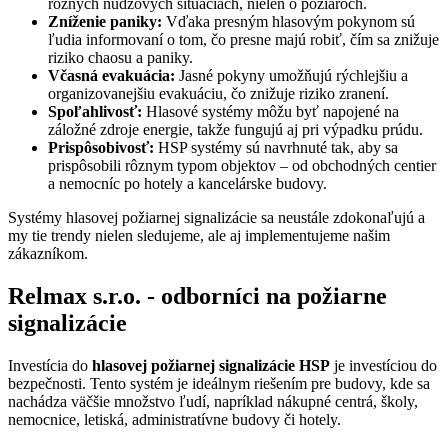
rôznych núdzových situáciách, nielen o požiaroch.
Zníženie paniky:
Vďaka presným hlasovým pokynom sú
ľudia informovaní o tom, čo presne majú robiť, čím sa znižuje
riziko chaosu a paniky.
Včasná evakuácia:
Jasné pokyny umožňujú rýchlejšiu a
organizovanejšiu evakuáciu, čo znižuje riziko zranení.
Spoľahlivosť:
Hlasové systémy môžu byť napojené na
záložné zdroje energie, takže fungujú aj pri výpadku prúdu.
Prispôsobivosť:
HSP systémy sú navrhnuté tak, aby sa
prispôsobili rôznym typom objektov – od obchodných centier
a nemocníc po hotely a kancelárske budovy.
Systémy hlasovej požiarnej signalizácie sa neustále zdokonaľujú a
my tie trendy nielen sledujeme, ale aj implementujeme našim
zákazníkom.
Relmax s.r.o. - odborníci na požiarne
signalizácie
Investícia do
hlasovej požiarnej signalizácie HSP
je investíciou do
bezpečnosti. Tento systém je ideálnym riešením pre budovy, kde sa
nachádza väčšie množstvo ľudí, napríklad nákupné centrá, školy,
nemocnice, letiská, administratívne budovy či hotely.